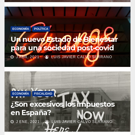
ECONOMÍA
POLÍTICA
Un nuevo Estado de Bienestar
para una sociedad post-covid
J ABR, 2021
LUIS JAVIER CALVO SERRANO
ECONOMÍA
FISCALIDAD
¿Son excesivos los impuestos
en España?
J ENE, 2021
LUIS JAVIER CALVO SERRANO