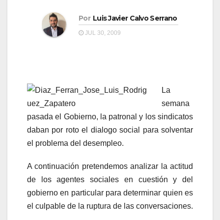
a
a
v
Por
Luis Javier Calvo Serrano
v
e
JUL 30, 2009
e
g
g
a
a
c
c
La
i
i
semana
ó
ó
pasada el Gobierno, la patronal y los sindicatos
n
daban por roto el dialogo social para solventar
n
el problema del desempleo.
A continuación pretendemos analizar la actitud
de los agentes sociales en cuestión y del
gobierno en particular para determinar quien es
el culpable de la ruptura de las conversaciones.