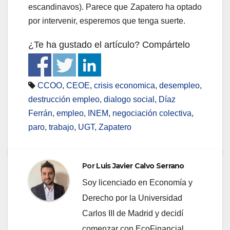
escandinavos). Parece que Zapatero ha optado
por intervenir, esperemos que tenga suerte.
¿Te ha gustado el artículo? Compártelo
CCOO
,
CEOE
,
crisis economica
,
desempleo
,
destrucción empleo
,
dialogo social
,
Díaz
Ferrán
,
empleo
,
INEM
,
negociación colectiva
,
paro
,
trabajo
,
UGT
,
Zapatero
Por
Luis Javier Calvo Serrano
Soy licenciado en Economía y
Derecho por la Universidad
Carlos III de Madrid y decidí
comenzar con EcoFinancial