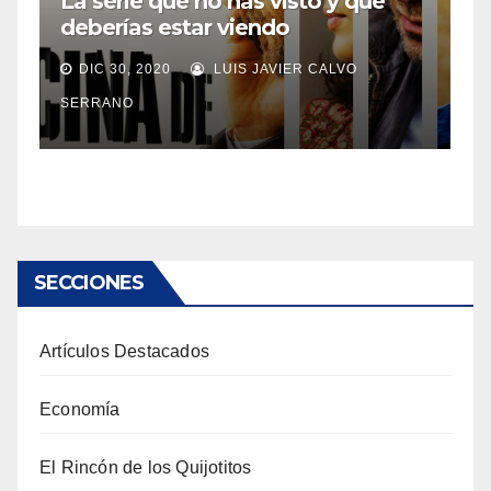
La serie que no has visto y que
deberías estar viendo
DIC 30, 2020
LUIS JAVIER CALVO
SERRANO
SECCIONES
Artículos Destacados
Economía
El Rincón de los Quijotitos