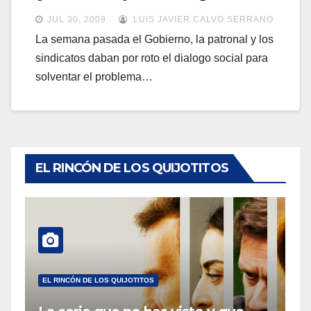
a
a
JUL 30, 2009
LUIS JAVIER CALVO SERRANO
v
v
La semana pasada el Gobierno, la patronal y los
e
sindicatos daban por roto el dialogo social para
e
g
solventar el problema…
g
a
a
c
c
i
i
ó
ó
EL RINCÓN DE LOS QUIJOTITOS
n
n
EL RINCÓN DE LOS QUIJOTITOS