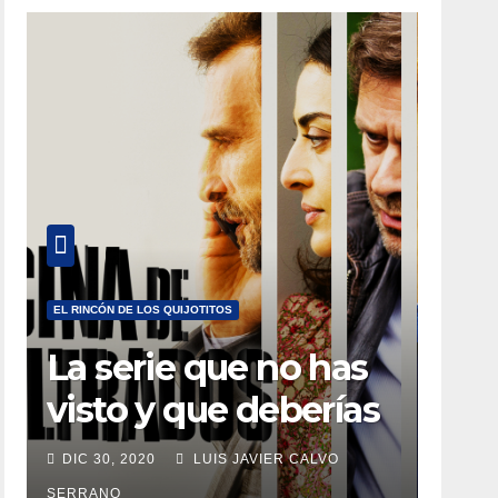
EL RINCÓN DE LOS QUIJOTITOS
La serie que no has
visto y que deberías
estar viendo
DIC 30, 2020
LUIS JAVIER CALVO
SERRANO