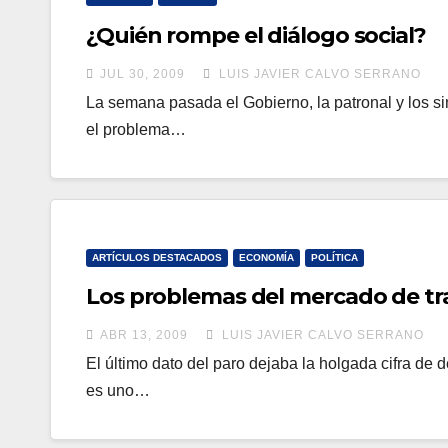
¿Quién rompe el diálogo social?
JUL 30, 2009
LUIS JAVIER CALVO SERRANO
La semana pasada el Gobierno, la patronal y los sin
el problema…
ARTÍCULOS DESTACADOS
ECONOMÍA
POLÍTICA
Los problemas del mercado de tr
ABR 13, 2009
LUIS JAVIER CALVO SERRANO
El último dato del paro dejaba la holgada cifra d
es uno…