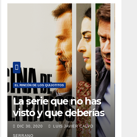
EL RINCÓN DE LOS QUIJOTITOS
La serie que no has
visto y que deberías
estar viendo
DIC 30, 2020
LUIS JAVIER CALVO
SERRANO