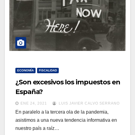
a
a
v
v
e
e
g
g
a
a
c
c
i
i
ó
ó
ECONOMÍA
FISCALIDAD
n
n
¿Son excesivos los impuestos en
España?
ENE 24, 2021
LUIS JAVIER CALVO SERRANO
En paralelo a la tercera ola de la pandemia,
asistimos a una nueva tendencia informativa en
nuestro país a raíz…