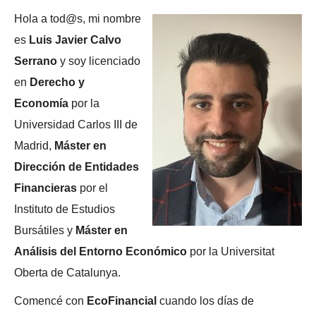
a
a
Hola a tod@s, mi nombre
v
v
es
Luis Javier Calvo
e
e
Serrano
y soy licenciado
g
g
en
Derecho y
a
a
Economía
por la
c
c
Universidad Carlos III de
i
i
Madrid,
Máster en
ó
ó
Dirección de Entidades
n
n
Financieras
por el
Instituto de Estudios
Bursátiles y
Máster en
Análisis del Entorno Económico
por la Universitat
Oberta de Catalunya.
Comencé con
EcoFinancial
cuando los días de