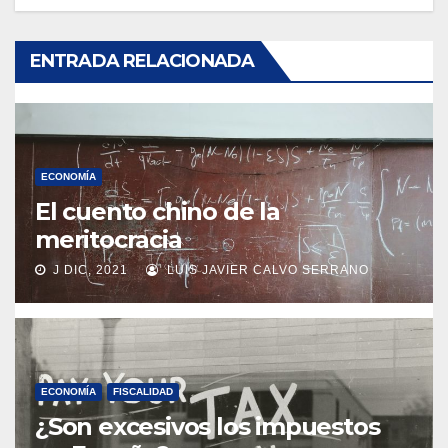
ENTRADA RELACIONADA
ECONOMÍA
El cuento chino de la
meritocracia
J DIC, 2021
LUIS JAVIER CALVO SERRANO
ECONOMÍA
FISCALIDAD
¿Son excesivos los impuestos