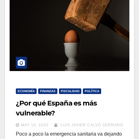
a
a
v
v
e
e
g
g
a
a
c
c
i
i
ó
ó
n
n
ECONOMÍA
FINANZAS
FISCALIDAD
POLÍTICA
¿Por qué España es más
vulnerable?
MAY 10, 2020
LUIS JAVIER CALVO SERRANO
Poco a poco la emergencia sanitaria va dejando