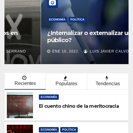
a
a
v
v
e
ECONOMÍA
POLÍTICA
e
g
¿Internalizar o externalizar un servicio
g
a
público?
a
c
ENE 10, 2021
LUIS JAVIER CALVO SERRANO
c
i
i
ó
ó
n
n
Recientes
Populares
Tendencias
ECONOMÍA
El cuento chino de la meritocracia
ECONOMÍA
POLÍTICA