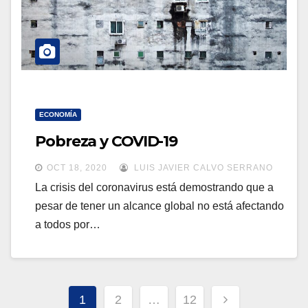
ECONOMÍA
Pobreza y COVID-19
OCT 18, 2020
LUIS JAVIER CALVO SERRANO
La crisis del coronavirus está demostrando que a
pesar de tener un alcance global no está afectando
a todos por…
Paginación
1
2
…
12