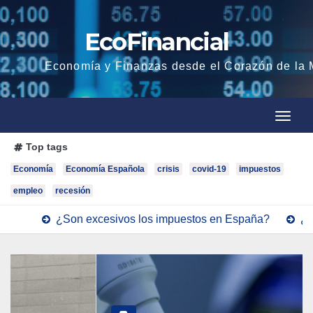
Saltar
al
EcoFinancial
contenido
Economía y Finanzas desde el Corazón de la
C
C
a
a
Top tags
m
m
Economía
Economía Española
crisis
covid-19
impuestos
b
b
i
empleo
recesión
i
a
n excesivos los impuestos en España?
¿Internalizar o ex
a
r
r
l
l
a
a
n
n