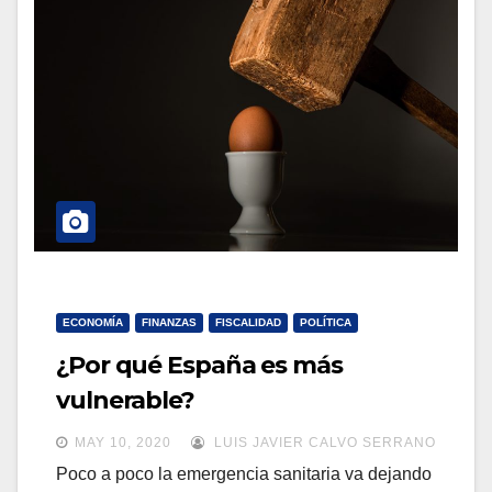
a
a
v
v
e
e
g
g
a
a
c
c
i
i
ó
ó
n
n
ECONOMÍA
FINANZAS
FISCALIDAD
POLÍTICA
¿Por qué España es más
vulnerable?
MAY 10, 2020
LUIS JAVIER CALVO SERRANO
Poco a poco la emergencia sanitaria va dejando