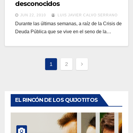
desconocidos
JUN 22, 2010
LUIS JAVIER CALVO SERRANO
Durante las últimas semanas, a raíz de la Crisis de
Deuda Pública que se vive en el seno de la…
Paginación
1
2
de
entradas
EL RINCÓN DE LOS QUIJOTITOS