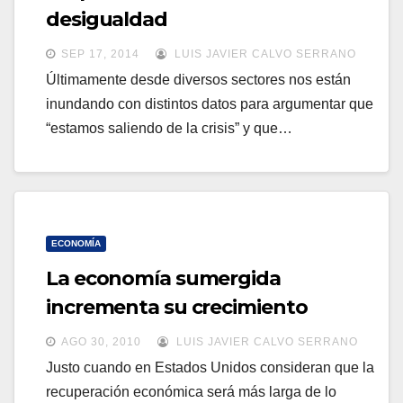
a
desigualdad
a
v
v
SEP 17, 2014
LUIS JAVIER CALVO SERRANO
e
e
Últimamente desde diversos sectores nos están
g
inundando con distintos datos para argumentar que
g
a
“estamos saliendo de la crisis” y que…
a
c
c
i
i
ó
ó
n
n
ECONOMÍA
La economía sumergida
incrementa su crecimiento
AGO 30, 2010
LUIS JAVIER CALVO SERRANO
Justo cuando en Estados Unidos consideran que la
recuperación económica será más larga de lo