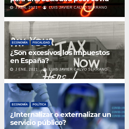
J ABR, 2021
LUIS JAVIER CALVO SERRANO
ECONOMÍA
FISCALIDAD
¿Son excesivos los impuestos
en España?
J ENE, 2021
LUIS JAVIER CALVO SERRANO
ECONOMÍA
POLÍTICA
¿Internalizar o externalizar un
servicio público?