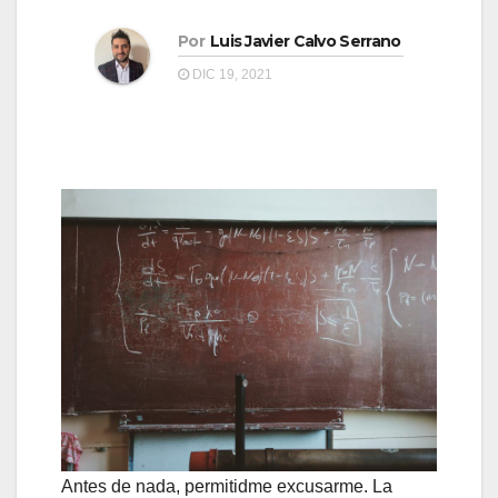
a
a
v
Por
Luis Javier Calvo Serrano
v
e
DIC 19, 2021
e
g
g
a
a
c
c
i
i
ó
ó
n
n
Antes de nada, permitidme excusarme. La