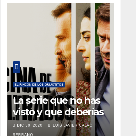
EL RINCÓN DE LOS QUIJOTITOS
La serie que no has
visto y que deberías
estar viendo
DIC 30, 2020
LUIS JAVIER CALVO
SERRANO