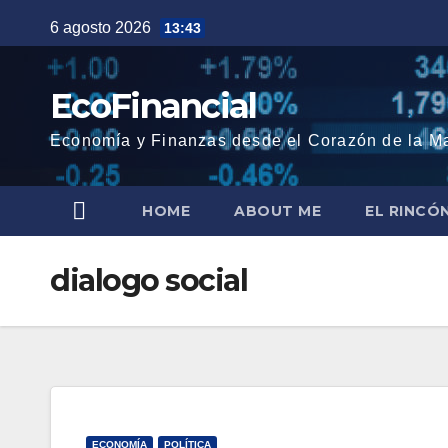
Saltar
6 agosto 2026
13:43
al
contenido
EcoFinancial
Economía y Finanzas desde el Corazón de la M
HOME
ABOUT ME
EL RINCÓ
dialogo social
ECONOMÍA
POLÍTICA