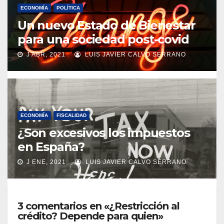
ECONOMÍA
POLÍTICA
Un nuevo Estado de Bienestar
para una sociedad post-covid
J ABR, 2021
LUIS JAVIER CALVO SERRANO
ECONOMÍA
FISCALIDAD
¿Son excesivos los impuestos
en España?
J ENE, 2021
LUIS JAVIER CALVO SERRANO
3 comentarios en «¿Restricción al
crédito? Depende para quien»