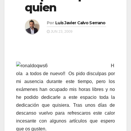
a
quien
a
v
v
e
Por
Luis Javier Calvo Serrano
e
g
JUN 23, 2009
g
a
a
c
c
i
i
ó
H
ó
n
ola a todos de nuevo!! Os pido disculpas por
n
mi ausencia durante este tiempo, pero los
exámenes han ocupado mis horas libres y no
he podido dedicarle a este espacio toda la
dedicación que quisiera. Tras unos días de
descanso vuelvo para refrescaros este calor
incesante con algunos artículos que espero
que os gusten.