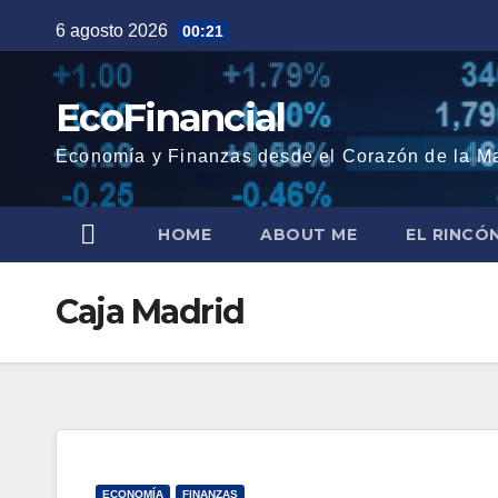
Saltar
6 agosto 2026
00:21
al
contenido
EcoFinancial
Economía y Finanzas desde el Corazón de la M
HOME
ABOUT ME
EL RINCÓ
Caja Madrid
ECONOMÍA
FINANZAS