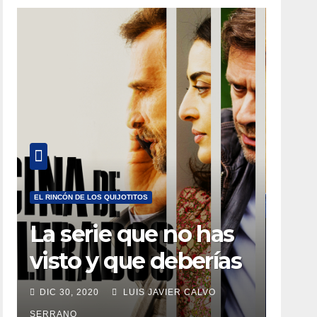
EL RINCÓN DE LOS QUIJOTITOS
La serie que no has
visto y que deberías
estar viendo
DIC 30, 2020
LUIS JAVIER CALVO
SERRANO