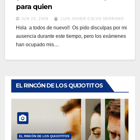
a
para quien
a
v
v
JUN 23, 2009
LUIS JAVIER CALVO SERRANO
e
e
Hola a todos de nuevo!! Os pido disculpas por mi
g
ausencia durante este tiempo, pero los exámenes
g
a
han ocupado mis…
a
c
c
i
i
ó
ó
n
n
EL RINCÓN DE LOS QUIJOTITOS
EL RINCÓN DE LOS QUIJOTITOS