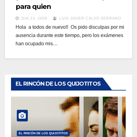
a
para quien
a
v
v
JUN 23, 2009
LUIS JAVIER CALVO SERRANO
e
e
Hola a todos de nuevo!! Os pido disculpas por mi
g
ausencia durante este tiempo, pero los exámenes
g
a
han ocupado mis…
a
c
c
i
i
ó
ó
n
n
EL RINCÓN DE LOS QUIJOTITOS
EL RINCÓN DE LOS QUIJOTITOS