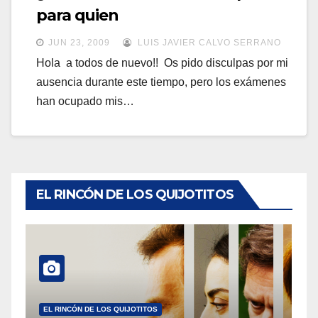
a
para quien
a
v
v
JUN 23, 2009
LUIS JAVIER CALVO SERRANO
e
e
Hola a todos de nuevo!! Os pido disculpas por mi
g
ausencia durante este tiempo, pero los exámenes
g
a
han ocupado mis…
a
c
c
i
i
ó
ó
n
n
EL RINCÓN DE LOS QUIJOTITOS
EL RINCÓN DE LOS QUIJOTITOS