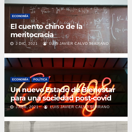
ECONOMÍA
El cuento chino de la
meritocracia
J DIC, 2021
LUIS JAVIER CALVO SERRANO
ECONOMÍA
POLÍTICA
Un nuevo Estado de Bienestar
para una sociedad post-covid
J ABR, 2021
LUIS JAVIER CALVO SERRANO