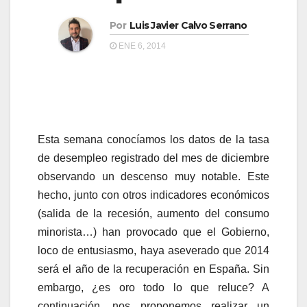
a
a
v
Por
Luis Javier Calvo Serrano
v
e
ENE 6, 2014
e
g
g
a
a
c
c
i
Esta semana conocíamos los datos de la tasa
i
ó
de desempleo registrado del mes de diciembre
ó
n
observando un descenso muy notable. Este
n
hecho, junto con otros indicadores económicos
(salida de la recesión, aumento del consumo
minorista…) han provocado que el Gobierno,
loco de entusiasmo, haya aseverado que 2014
será el año de la recuperación en España. Sin
embargo, ¿es oro todo lo que reluce? A
continuación, nos proponemos realizar un