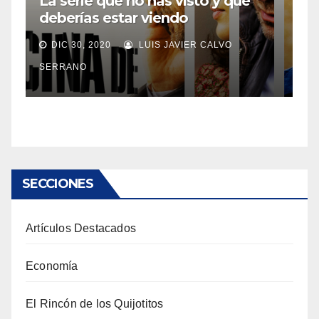
La serie que no has visto y que
deberías estar viendo
DIC 30, 2020
LUIS JAVIER CALVO
SERRANO
SECCIONES
Artículos Destacados
Economía
El Rincón de los Quijotitos