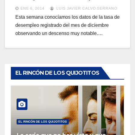
a
a
ENE 6, 2014
LUIS JAVIER CALVO SERRANO
v
v
Esta semana conocíamos los datos de la tasa de
e
desempleo registrado del mes de diciembre
e
g
observando un descenso muy notable.…
g
a
a
c
c
i
i
ó
ó
EL RINCÓN DE LOS QUIJOTITOS
n
n
EL RINCÓN DE LOS QUIJOTITOS