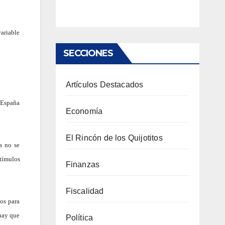
variable
SECCIONES
Artículos Destacados
, España
Economía
El Rincón de los Quijotitos
a no se
tímulos
Finanzas
Fiscalidad
os para
 hay que
Política