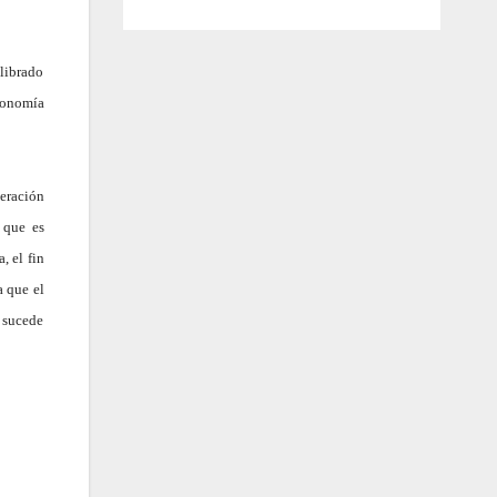
librado
conomía
peración
 que es
, el fin
a que el
o sucede