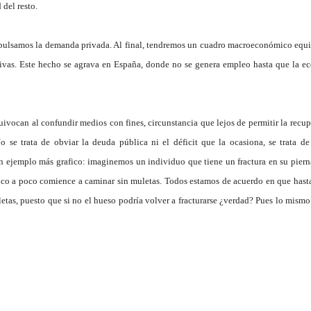
 del resto.
mpulsamos la demanda privada. Al final, tendremos un cuadro macroeconómico equi
tivas. Este hecho se agrava en España, donde no se genera empleo hasta que la e
uivocan al confundir medios con fines, circunstancia que lejos de permitir la recu
se trata de obviar la deuda pública ni el déficit que la ocasiona, se trata de
un ejemplo más grafico: imaginemos un individuo que tiene un fractura en su pierna
poco a poco comience a caminar sin muletas. Todos estamos de acuerdo en que hast
etas, puesto que si no el hueso podría volver a fracturarse ¿verdad? Pues lo mism