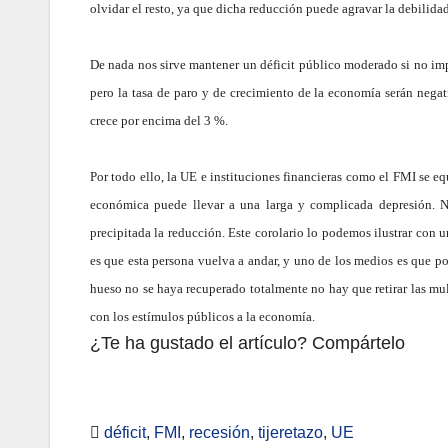
olvidar el resto, ya que dicha reducción puede agravar la debilidad
De nada nos sirve mantener un déficit público moderado si no i
pero la tasa de paro y de crecimiento de la economía serán nega
crece por encima del 3 %.
Por todo ello, la UE e instituciones financieras como el FMI se eq
económica puede llevar a una larga y complicada depresión. No 
precipitada la reducción. Este corolario lo podemos ilustrar con 
es que esta persona vuelva a andar, y uno de los medios es que 
hueso no se haya recuperado totalmente no hay que retirar las mul
con los estímulos públicos a la economía.
¿Te ha gustado el artículo? Compártelo
déficit
,
FMI
,
recesión
,
tijeretazo
,
UE