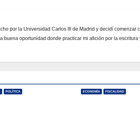
ho por la Universidad Carlos III de Madrid y decidí comenzar 
buena oportunidad donde practicar mi afición por la escritura 
A
POLÍTICA
ECONOMÍA
FISCALIDAD
uevo Estado de
¿Son excesivos 
estar para una
impuestos en
edad post-covid
España?
 2021
LUIS JAVIER
J ENE, 2021
LUIS JAV
SERRANO
CALVO SERRANO