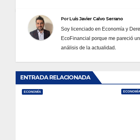
Por
Luis Javier Calvo Serrano
Soy licenciado en Economía y Derec
EcoFinancial porque me pareció una 
análisis de la actualidad.
ENTRADA RELACIONADA
ECONOMÍ
ECONOMÍA
Un n
El cuento chino de la
Bien
meritocracia
soci
J DIC, 2021
LUIS JAVIER
J ABR,
CALVO SERRANO
CALVO 