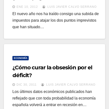
a
a
ENE 10, 2012
LUIS JAVIER CALVO SERRANO
v
v
El nuevo año nos ha traído consigo una subida de
e
impuestos para atajar los dos puntos imprevistos
e
g
que han situado…
g
a
a
c
c
i
i
ó
ó
ECONOMÍA
n
n
¿Cómo curar la obsesión por el
déficit?
DIC 30, 2011
LUIS JAVIER CALVO SERRANO
Los últimos datos económicos publicados han
reflejado que con toda probabilidad la economía
española volverá a entrar en recesión en…