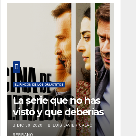
EL RINCÓN DE LOS QUIJOTITOS
La serie que no has
visto y que deberías
estar viendo
DIC 30, 2020
LUIS JAVIER CALVO
SERRANO