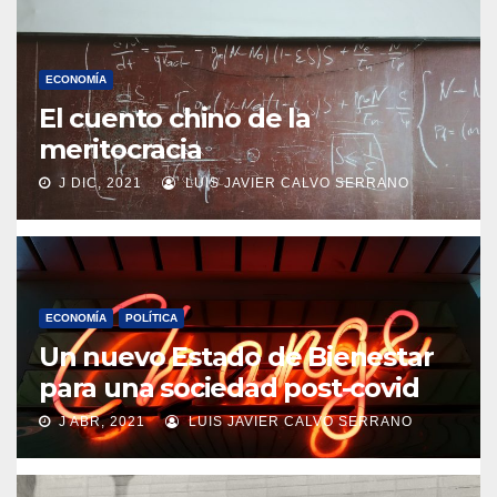
ECONOMÍA
El cuento chino de la
meritocracia
J DIC, 2021
LUIS JAVIER CALVO SERRANO
ECONOMÍA
POLÍTICA
Un nuevo Estado de Bienestar
para una sociedad post-covid
J ABR, 2021
LUIS JAVIER CALVO SERRANO