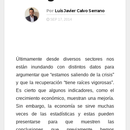
a
a
v
Por
Luis Javier Calvo Serrano
v
e
SEP 17, 2014
e
g
g
a
a
c
c
i
Últimamente desde diversos sectores nos
i
ó
están inundando con distintos datos para
ó
n
argumentar que “estamos saliendo de la crisis”
n
y que la recuperación “tiene raíces vigorosas”.
Es cierto que algunos indicadores, como el
crecimiento económico, muestran una mejoría.
Sin embargo, la economía se sirve muchas
veces de las estadísticas y estas pueden
presentarse para que muestren las
conclusiones que previamente hemos