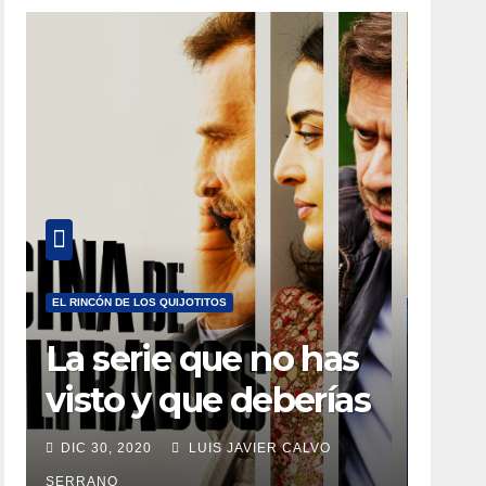
EL RINCÓN DE LOS QUIJOTITOS
La serie que no has
visto y que deberías
estar viendo
DIC 30, 2020
LUIS JAVIER CALVO
SERRANO