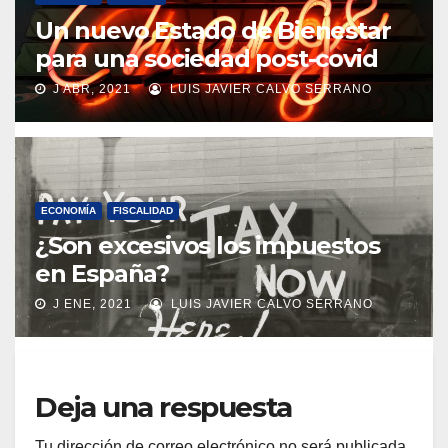
Un nuevo Estado de Bienestar
para una sociedad post-covid
J ABR, 2021
LUIS JAVIER CALVO SERRANO
ECONOMÍA
FISCALIDAD
¿Son excesivos los impuestos
en España?
J ENE, 2021
LUIS JAVIER CALVO SERRANO
Deja una respuesta
Tu dirección de correo electrónico no será publicada.