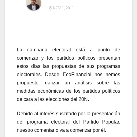
a
a
NOV 1, 2011
v
v
e
e
g
g
a
a
c
La campaña electoral está a punto de
c
i
comenzar y los partidos políticos presentan
i
ó
estos días las propuestas de sus programas
ó
electorales. Desde EcoFinancial nos hemos
n
n
propuesto realizar un análisis sobre las
medidas económicas de los partidos políticos
de cara a las elecciones del 20N.
Debido al interés suscitado por la presentación
del programa electoral del Partido Popular,
nuestro comentario va a comenzar por él.