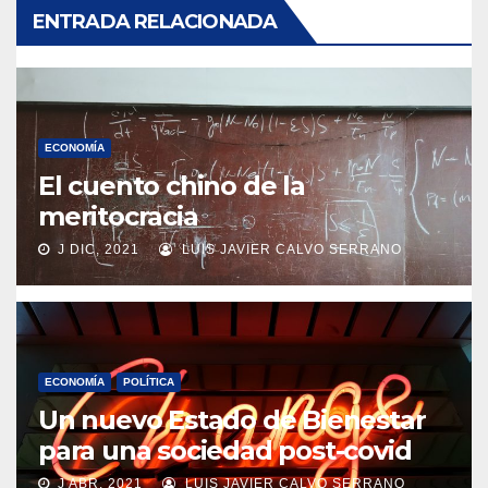
ENTRADA RELACIONADA
ECONOMÍA
El cuento chino de la
meritocracia
J DIC, 2021
LUIS JAVIER CALVO SERRANO
ECONOMÍA
POLÍTICA
Un nuevo Estado de Bienestar
para una sociedad post-covid
J ABR, 2021
LUIS JAVIER CALVO SERRANO