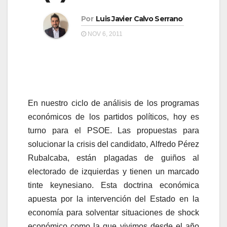
a
a
v
Por
Luis Javier Calvo Serrano
v
e
NOV 6, 2011
e
g
g
a
a
c
c
i
En nuestro ciclo de análisis de los programas
i
ó
económicos de los partidos políticos, hoy es
ó
n
turno para el PSOE. Las propuestas para
n
solucionar la crisis del candidato, Alfredo Pérez
Rubalcaba, están plagadas de guiños al
electorado de izquierdas y tienen un marcado
tinte keynesiano. Esta doctrina económica
apuesta por la intervención del Estado en la
economía para solventar situaciones de shock
económico como la que vivimos desde el año