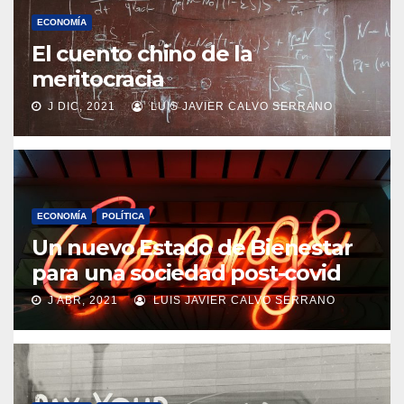
ECONOMÍA
El cuento chino de la
meritocracia
J DIC, 2021
LUIS JAVIER CALVO SERRANO
ECONOMÍA
POLÍTICA
Un nuevo Estado de Bienestar
para una sociedad post-covid
J ABR, 2021
LUIS JAVIER CALVO SERRANO