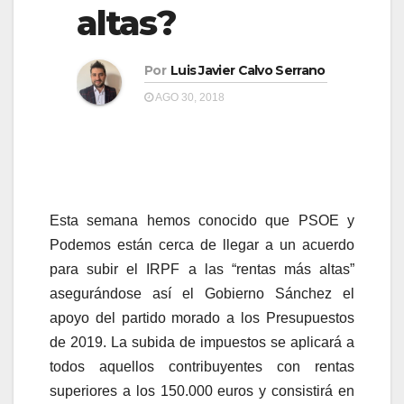
a
altas?
a
v
v
e
Por
Luis Javier Calvo Serrano
e
g
AGO 30, 2018
g
a
a
c
c
i
i
ó
ó
Esta semana hemos conocido que PSOE y
n
n
Podemos están cerca de llegar a un acuerdo
para subir el IRPF a las “rentas más altas”
asegurándose así el Gobierno Sánchez el
apoyo del partido morado a los Presupuestos
de 2019. La subida de impuestos se aplicará a
todos aquellos contribuyentes con rentas
superiores a los 150.000 euros y consistirá en