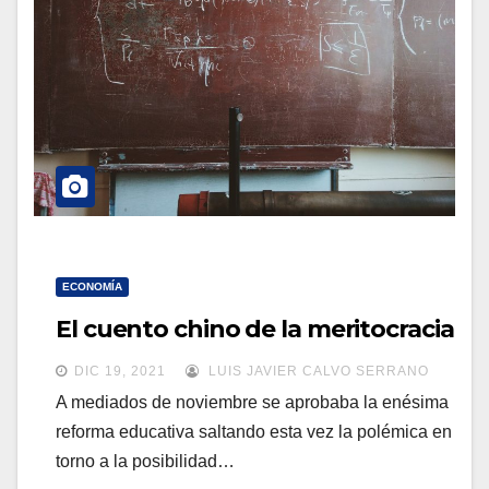
a
a
v
v
e
e
g
g
a
a
c
c
i
i
ó
ó
n
ECONOMÍA
n
El cuento chino de la meritocracia
DIC 19, 2021
LUIS JAVIER CALVO SERRANO
A mediados de noviembre se aprobaba la enésima
reforma educativa saltando esta vez la polémica en
torno a la posibilidad…