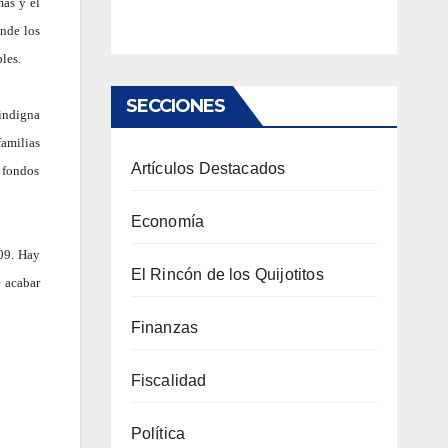
mas y el
onde los
les.
SECCIONES
indigna
familias
Artículos Destacados
r fondos
Economía
009. Hay
El Rincón de los Quijotitos
e acabar
Finanzas
Fiscalidad
Política