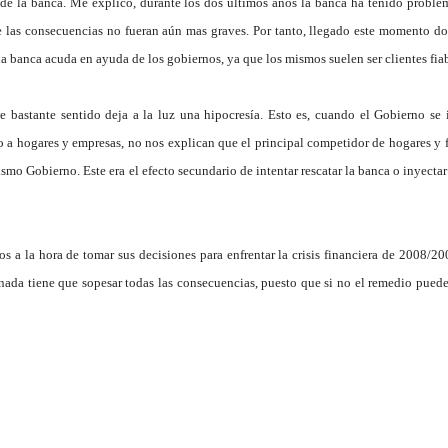
a de la banca. Me explico, durante los dos últimos años la banca ha tenido proble
e las consecuencias no fueran aún mas graves. Por tanto, llegado este momento d
la banca acuda en ayuda de los gobiernos, ya que los mismos suelen ser clientes fiab
 bastante sentido deja a la luz una hipocresía. Esto es,
cuando el Gobierno se 
to a hogares y empresas
, no nos explican que el principal competidor de hogares y 
ismo Gobierno. Este era el efecto secundario de intentar rescatar la banca o inyecta
s a la hora de tomar sus decisiones para enfrentar la crisis financiera de 2008/2
nada tiene que sopesar todas las consecuencias, puesto que si no el remedio pued