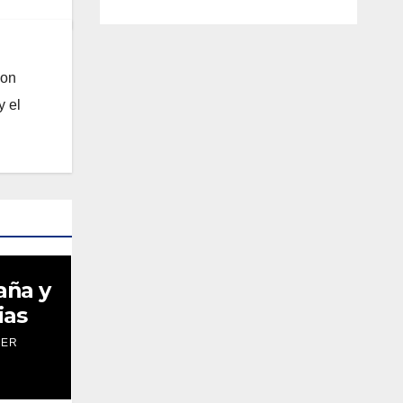
con
y el
aña y
ias
IER