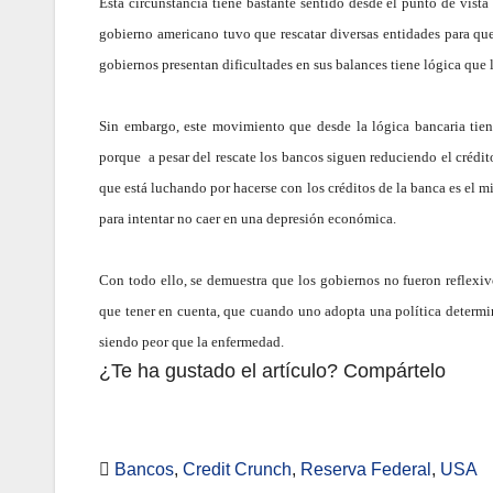
Esta circunstancia tiene bastante sentido desde el punto de vist
gobierno americano tuvo que rescatar diversas entidades para qu
gobiernos presentan dificultades en sus balances tiene lógica que 
Sin embargo, este movimiento que desde la lógica bancaria tiene
porque a pesar del rescate los bancos siguen reduciendo el crédi
que está luchando por hacerse con los créditos de la banca es el m
para intentar no caer en una depresión económica.
Con todo ello, se demuestra que los gobiernos no fueron reflexivo
que tener en cuenta, que cuando uno adopta una política determi
siendo peor que la enfermedad.
¿Te ha gustado el artículo? Compártelo
Bancos
,
Credit Crunch
,
Reserva Federal
,
USA