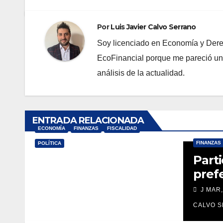
Por
Luis Javier Calvo Serrano
Soy licenciado en Economía y Derec
EcoFinancial porque me pareció una 
análisis de la actualidad.
ENTRADA RELACIONADA
ECONOMÍA
FINANZAS
FISCALIDAD
FINANZAS
POLÍTICA
Part
¿Por qué España es
pref
más vulnerable?
¿Qui
J MAY, 2020
LUIS JAVIER
J MAR,
resp
CALVO SERRANO
CALVO 