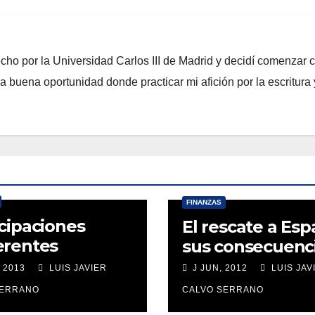
ho por la Universidad Carlos III de Madrid y decidí comenzar 
buena oportunidad donde practicar mi afición por la escritura 
FINANZAS
icipaciones
El rescate a Esp
erentes
sus consecuenc
énes son los
 2013
LUIS JAVIER
J JUN, 2012
LUIS JAV
onsables?
SERRANO
CALVO SERRANO