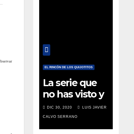
observar
EL RINCÓN DE LOS QUIJOTITOS
La serie que
no has visto y
que deberías
DIC 30, 2020
LUIS JAVIER
estar viendo
CALVO SERRANO