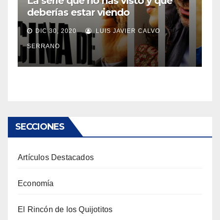
La serie que no has visto y que
deberías estar viendo
DIC 30, 2020
LUIS JAVIER CALVO
SERRANO
SECCIONES
Artículos Destacados
Economía
El Rincón de los Quijotitos