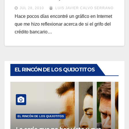
a
a
JUL 28, 2010
LUIS JAVIER CALVO SERRANO
v
v
Hace pocos días encontré un gráfico en Internet
e
que me hizo reflexionar acerca de si el grifo del
e
g
crédito bancario…
g
a
a
c
c
i
i
ó
ó
EL RINCÓN DE LOS QUIJOTITOS
n
n
EL RINCÓN DE LOS QUIJOTITOS