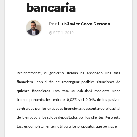
a
bancaria
a
v
v
e
Por
Luis Javier Calvo Serrano
e
g
SEP 1, 2010
g
a
a
c
c
i
i
ó
ó
Recientemente, el gobierno alemán ha aprobado una tasa
n
n
financiera
con el fin de amortiguar posibles situaciones de
quiebra financieras. Esta tasa se calculará mediante unos
tramos porcentuales, entre el 0,02% y el 0,04% de los pasivos
contraídos por las entidades financieras, descontando el capital
de la entidad y los saldos depositados por los clientes. Pero esta
tasa es completamente inútil para los propósitos que persigue.