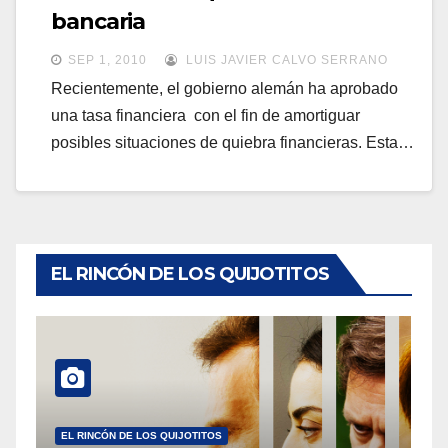
a
bancaria
a
v
v
SEP 1, 2010
LUIS JAVIER CALVO SERRANO
e
e
Recientemente, el gobierno alemán ha aprobado
g
una tasa financiera con el fin de amortiguar
g
a
posibles situaciones de quiebra financieras. Esta…
a
c
c
i
i
ó
ó
n
n
EL RINCÓN DE LOS QUIJOTITOS
EL RINCÓN DE LOS QUIJOTITOS