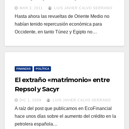
a
a
MAR 3, 2011
LUIS JAVIER CALVO SERRANO
v
v
Hasta ahora las revueltas de Oriente Medio no
e
habían tenido repercusión económica para
e
g
Occidente, en tanto Túnez y Egipto no…
g
a
a
c
c
i
i
ó
ó
FINANZAS
POLÍTICA
n
n
El extraño «matrimonio» entre
Repsol y Sacyr
DIC 1, 2009
LUIS JAVIER CALVO SERRANO
A raíz del post que publicamos en EcoFinancial
hace unos días sobre el aumento del crédito en la
petrolera española…