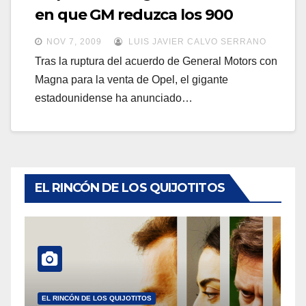
a
en que GM reduzca los 900
a
v
despidos
v
NOV 7, 2009
LUIS JAVIER CALVO SERRANO
e
e
Tras la ruptura del acuerdo de General Motors con
g
g
Magna para la venta de Opel, el gigante
a
estadounidense ha anunciado…
a
c
c
i
i
ó
ó
n
n
EL RINCÓN DE LOS QUIJOTITOS
EL RINCÓN DE LOS QUIJOTITOS