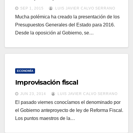
a
a
SEP 1, 2015
LUIS JAVIER CALVO SERRANO
v
v
Mucha polémica ha creado la presentación de los
e
Presupuestos Generales del Estado para 2016.
e
g
Desde la oposición al Gobierno, se…
g
a
a
c
c
i
i
ó
ó
ECONOMÍA
n
n
Improvisación fiscal
JUN 23, 2014
LUIS JAVIER CALVO SERRANO
El pasado viernes conocíamos el denominado por
el Gobierno anteproyecto de ley de Reforma Fiscal.
Los puntos maestros de la…