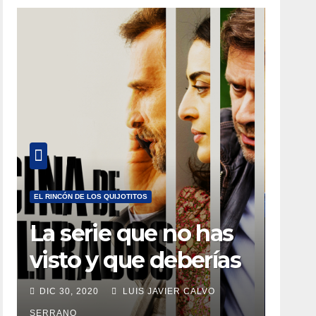
EL RINCÓN DE LOS QUIJOTITOS
La serie que no has
visto y que deberías
estar viendo
DIC 30, 2020
LUIS JAVIER CALVO
SERRANO