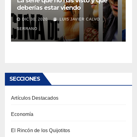
La serie que no has visto y que
deberías estar viendo
DIC 30, 2020
LUIS JAVIER CALVO
SERRANO
SECCIONES
Artículos Destacados
Economía
El Rincón de los Quijotitos