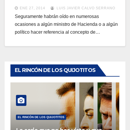
a
a
ENE 27, 2014
LUIS JAVIER CALVO SERRANO
v
v
Seguramente habrán oído en numerosas
e
ocasiones a algún ministro de Hacienda o a algún
e
g
político hacer referencia al concepto de…
g
a
a
c
c
i
i
ó
ó
EL RINCÓN DE LOS QUIJOTITOS
n
n
EL RINCÓN DE LOS QUIJOTITOS