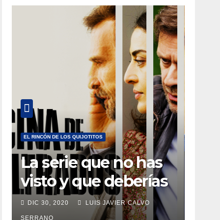
EL RINCÓN DE LOS QUIJOTITOS
La serie que no has
visto y que deberías
estar viendo
DIC 30, 2020
LUIS JAVIER CALVO
SERRANO