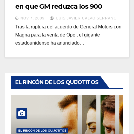
a
en que GM reduzca los 900
a
v
despidos
v
NOV 7, 2009
LUIS JAVIER CALVO SERRANO
e
e
Tras la ruptura del acuerdo de General Motors con
g
g
Magna para la venta de Opel, el gigante
a
estadounidense ha anunciado…
a
c
c
i
i
ó
ó
n
n
EL RINCÓN DE LOS QUIJOTITOS
EL RINCÓN DE LOS QUIJOTITOS