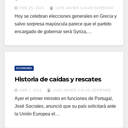
a
a
ENE 25, 2015
LUIS JAVIER CALVO SERRANO
v
v
Hoy se celebran elecciones generales en Grecia y
e
salvo sorpresa mayúscula parece que el partido
e
g
encargado de gobernar será Syriza,…
g
a
a
c
c
i
i
ó
ó
ECONOMÍA
n
n
Historia de caídas y rescates
ABR 7, 2011
LUIS JAVIER CALVO SERRANO
Ayer el primer ministro en funciones de Portugal,
José Socrates, anunció que su país solicitará ante
la Unión Europea el…