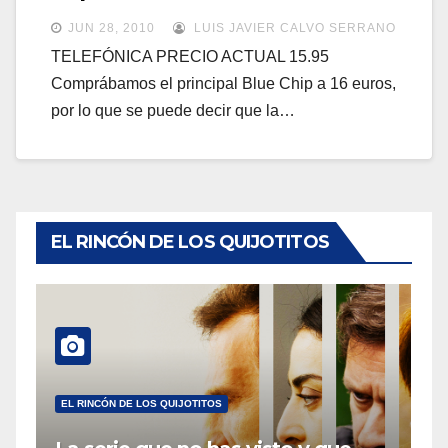
a
a
JUN 28, 2010
LUIS JAVIER CALVO SERRANO
v
v
TELEFÓNICA PRECIO ACTUAL 15.95
e
Comprábamos el principal Blue Chip a 16 euros,
e
g
por lo que se puede decir que la…
g
a
a
c
c
i
i
ó
ó
EL RINCÓN DE LOS QUIJOTITOS
n
n
EL RINCÓN DE LOS QUIJOTITOS