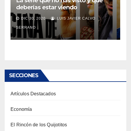
La serie que no has visto y que
deberías estar viendo
DIC 30, 2020
LUIS JAVIER CALVO
SERRANO
SECCIONES
Artículos Destacados
Economía
El Rincón de los Quijotitos