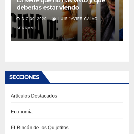
La serie que no has visto y que
deberías estar viendo
DIC 30, 2020
LUIS JAVIER CALVO
SERRANO
SECCIONES
Artículos Destacados
Economía
El Rincón de los Quijotitos