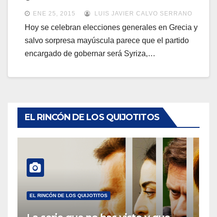
a
a
ENE 25, 2015
LUIS JAVIER CALVO SERRANO
v
v
Hoy se celebran elecciones generales en Grecia y
e
salvo sorpresa mayúscula parece que el partido
e
g
encargado de gobernar será Syriza,…
g
a
a
c
c
i
i
ó
ó
EL RINCÓN DE LOS QUIJOTITOS
n
n
EL RINCÓN DE LOS QUIJOTITOS