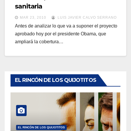
a
sanitaria
a
v
v
MAR 23, 2010
LUIS JAVIER CALVO SERRANO
e
e
Antes de analizar lo que va a suponer el proyecto
g
aprobado hoy por el presidente Obama, que
g
a
ampliará la cobertura…
a
c
c
i
i
ó
ó
n
n
EL RINCÓN DE LOS QUIJOTITOS
EL RINCÓN DE LOS QUIJOTITOS