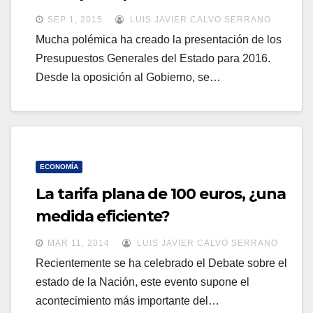
a
a
SEP 1, 2015
LUIS JAVIER CALVO SERRANO
v
v
Mucha polémica ha creado la presentación de los
e
Presupuestos Generales del Estado para 2016.
e
g
Desde la oposición al Gobierno, se…
g
a
a
c
c
i
i
ó
ó
ECONOMÍA
n
n
La tarifa plana de 100 euros, ¿una
medida eficiente?
MAR 11, 2014
LUIS JAVIER CALVO SERRANO
Recientemente se ha celebrado el Debate sobre el
estado de la Nación, este evento supone el
acontecimiento más importante del…