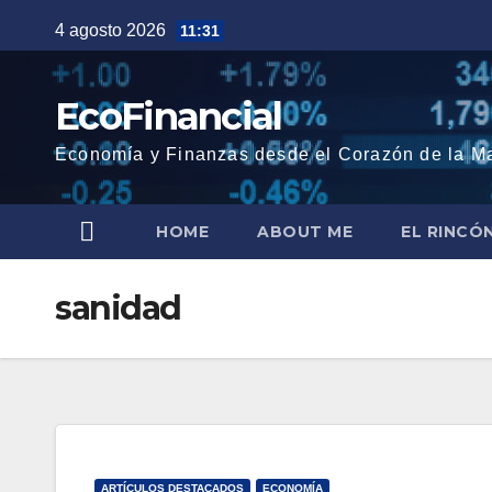
Saltar
4 agosto 2026
11:31
al
contenido
EcoFinancial
Economía y Finanzas desde el Corazón de la M
HOME
ABOUT ME
EL RINCÓ
sanidad
ARTÍCULOS DESTACADOS
ECONOMÍA