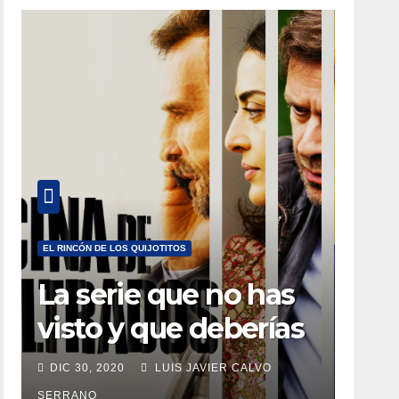
EL RINCÓN DE LOS QUIJOTITOS
La serie que no has
visto y que deberías
estar viendo
DIC 30, 2020
LUIS JAVIER CALVO
SERRANO