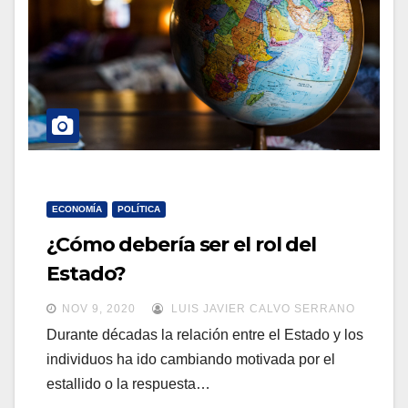
a
a
v
v
e
e
g
g
a
a
c
c
i
i
ó
ECONOMÍA
POLÍTICA
ó
n
¿Cómo debería ser el rol del
n
Estado?
NOV 9, 2020
LUIS JAVIER CALVO SERRANO
Durante décadas la relación entre el Estado y los
individuos ha ido cambiando motivada por el
estallido o la respuesta…