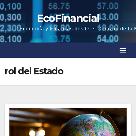
Saltar
al
EcoFinancial
contenido
Economía y Finanzas desde el Corazón de la
C
C
a
a
m
rol del Estado
m
b
b
i
i
a
a
r
r
l
l
a
a
n
n