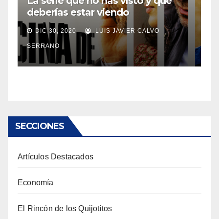
La serie que no has visto y que
deberías estar viendo
DIC 30, 2020
LUIS JAVIER CALVO
SERRANO
SECCIONES
Artículos Destacados
Economía
El Rincón de los Quijotitos