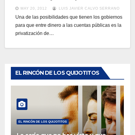
a
a
MAY 20, 2012
LUIS JAVIER CALVO SERRANO
v
v
Una de las posibilidades que tienen los gobiernos
e
para que entre dinero a las cuentas públicas es la
e
g
privatización de…
g
a
a
c
c
i
i
ó
ó
EL RINCÓN DE LOS QUIJOTITOS
n
n
EL RINCÓN DE LOS QUIJOTITOS