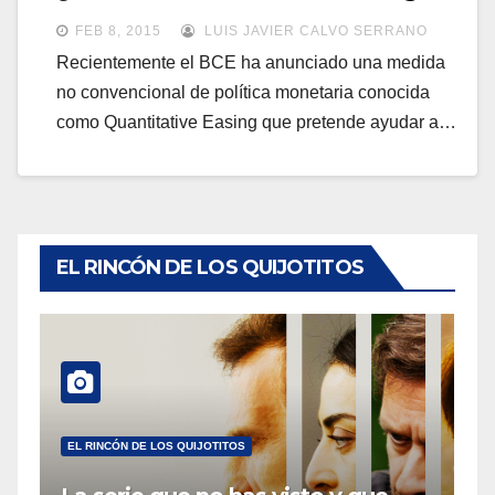
a
a
FEB 8, 2015
LUIS JAVIER CALVO SERRANO
v
v
Recientemente el BCE ha anunciado una medida
e
no convencional de política monetaria conocida
e
g
como Quantitative Easing que pretende ayudar a…
g
a
a
c
c
i
i
ó
ó
EL RINCÓN DE LOS QUIJOTITOS
n
n
EL RINCÓN DE LOS QUIJOTITOS