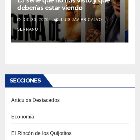
La serie que no has visto y que
deberías estar viendo
DIC 30, 2020
LUIS JAVIER CALVO
SERRANO
SECCIONES
Artículos Destacados
Economía
El Rincón de los Quijotitos