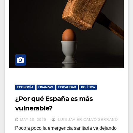
a
a
v
v
e
e
g
g
a
a
c
c
i
i
ó
ó
n
n
ECONOMÍA
FINANZAS
FISCALIDAD
POLÍTICA
¿Por qué España es más
vulnerable?
MAY 10, 2020
LUIS JAVIER CALVO SERRANO
Poco a poco la emergencia sanitaria va dejando